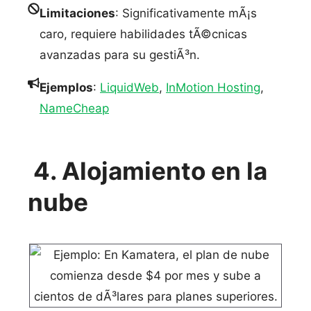
Limitaciones
: Significativamente mÃ¡s
caro, requiere habilidades tÃ©cnicas
avanzadas para su gestiÃ³n.
Ejemplos
:
LiquidWeb
,
InMotion Hosting
,
NameCheap
4. Alojamiento en la
nube