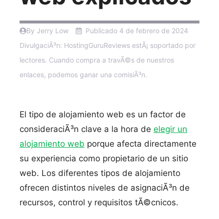
By Jerry Low
Publicado
4 de febrero de 2024
DivulgaciÃ³n: HostingGuruReviews estÃ¡ soportado por
lectores. Cuando compra a travÃ©s de nuestros
enlaces, podemos ganar una comisiÃ³n.
El tipo de alojamiento web es un factor de
consideraciÃ³n clave a la hora de
elegir un
alojamiento web
porque afecta directamente
su experiencia como propietario de un sitio
web. Los diferentes tipos de alojamiento
ofrecen distintos niveles de asignaciÃ³n de
recursos, control y requisitos tÃ©cnicos.