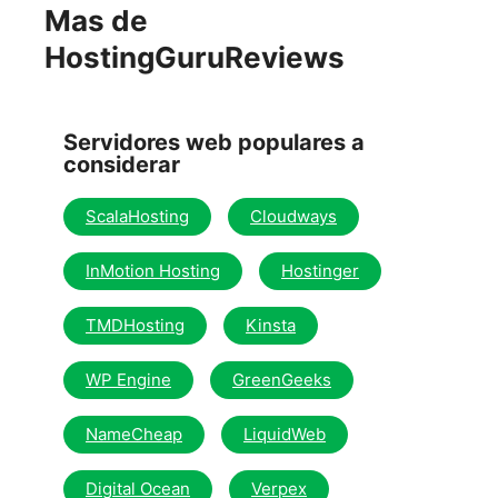
Mas de
HostingGuruReviews
Servidores web populares a
considerar
ScalaHosting
Cloudways
InMotion Hosting
Hostinger
TMDHosting
Kinsta
WP Engine
GreenGeeks
NameCheap
LiquidWeb
Digital Ocean
Verpex